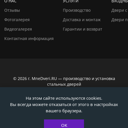
О НАС
УСЛУГИ
ВХОДНЫ
Отзывы
Производство
Двери с
Фотогалерея
Доставка и монтаж
Двери п
Видеогалерея
Гарантии и возврат
Контактная информация
© 2026 г. MneDveri.RU — производство и установка
стальных дверей
Сайт не является публичной офертой по ст. 437
На этом сайте используются cookies.
Гражданского кодекса РФ. Вся информация на сайте,
Вы всегда можете отказаться от этого в настройках
касающаяся технических характеристик, наличия на
складе, стоимости товаров, носит информационно-
вашего браузера.
ознакомительный характер. Актуальную информацию
уточняйте у наших консультантов!
OK