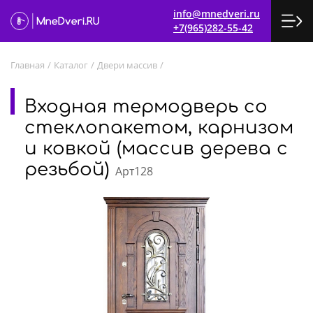
info@mnedveri.ru
+7(965)282-55-42
Главная
/
Каталог
/
Двери массив
/
Входная термодверь со
стеклопакетом, карнизом
и ковкой (массив дерева с
резьбой)
Арт128