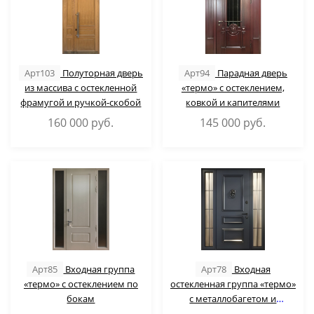
Арт103
Полуторная дверь
Арт94
Парадная дверь
из массива с остекленной
«термо» с остеклением,
фрамугой и ручкой-скобой
ковкой и капителями
160 000
руб.
145 000
руб.
Арт85
Входная группа
Арт78
Входная
«термо» с остеклением по
остекленная группа «термо»
бокам
с металлобагетом и
кнокером + скрытые петли