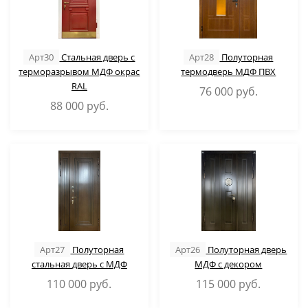
Арт30
Стальная дверь с
Арт28
Полуторная
терморазрывом МДФ окрас
термодверь МДФ ПВХ
RAL
76 000
руб.
88 000
руб.
Арт27
Полуторная
Арт26
Полуторная дверь
стальная дверь с МДФ
МДФ с декором
110 000
руб.
115 000
руб.