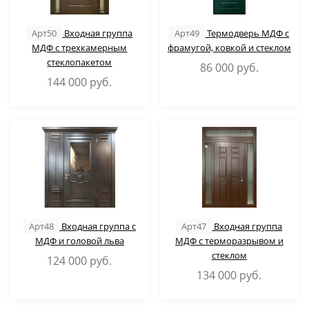
Арт50
Входная группа
Арт49
Термодверь МДФ с
МДФ с трехкамерным
фрамугой, ковкой и стеклом
стеклопакетом
86 000
руб.
144 000
руб.
Арт48
Входная группа с
Арт47
Входная группа
МДФ и головой льва
МДФ с терморазрывом и
стеклом
124 000
руб.
134 000
руб.