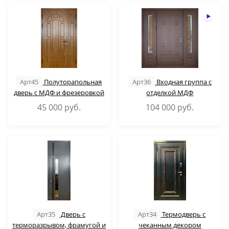
Арт45
Полуторапольная
Арт36
Входная группа с
дверь с МДФ и фрезеровкой
отделкой МДФ
45 000
руб.
104 000
руб.
Арт35
Дверь с
Арт34
Термодверь с
терморазрывом, фрамугой и
чеканным декором