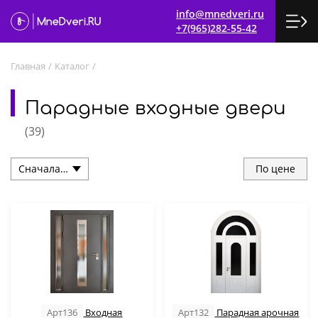
info@mnedveri.ru
+7(965)282-55-42
Главная
/
Каталог
/
Парадные входные двери
(
39
)
По цене
Арт136
Входная
Арт132
Парадная арочная