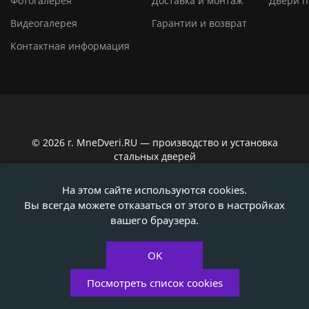
Фотогалерея
Доставка и монтаж
Двери п
Видеогалерея
Гарантии и возврат
Контактная информация
© 2026 г. MneDveri.RU — производство и установка
стальных дверей
Сайт не является публичной офертой по ст. 437
На этом сайте используются cookies.
Гражданского кодекса РФ. Вся информация на сайте,
Вы всегда можете отказаться от этого в настройках
касающаяся технических характеристик, наличия на
складе, стоимости товаров, носит информационно-
вашего браузера.
ознакомительный характер. Актуальную информацию
уточняйте у наших консультантов!
OK
Политика конфиденциальности
Посмотреть список cookies