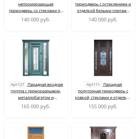
непромерзающая
термодверь с остеклением и
термодверь со стеклами по
отделкой белыми плитами
бокам (порошковое
МДФ RAL
140 000
руб.
140 000
руб.
окрашивание с
хромированным декором)
Арт127
Парадная входная
Арт111
Парадная
группа с терморазрывом,
полуторная термодверь с
металлобагетом и
ковкой, стеклами и отделкой
остеклением (окраска
МДФ со шпоном
165 000
руб.
155 000
руб.
зеленым порошковым
напылением)