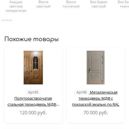
Акация
Венге
Венге
Вяз барон
Вяз б
светлая
светлый
тисненый
светлый
темн
поперечная
Похожие товары
Арт95
Арт96
Металлическая
Полуторастворчатая
термодверь МДФ с
стальная термодверь МДФ с
покраской эмалью по RAL
ковкой и стеклопакетом
120 000
руб.
70 000
руб.