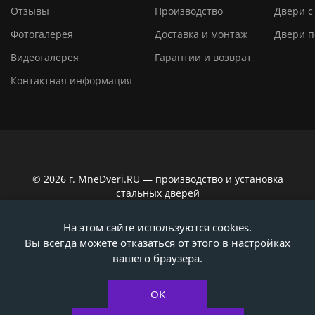
Отзывы
Производство
Двери с
Фотогалерея
Доставка и монтаж
Двери п
Видеогалерея
Гарантии и возврат
Контактная информация
© 2026 г. MneDveri.RU — производство и установка
стальных дверей
Сайт не является публичной офертой по ст. 437
На этом сайте используются cookies.
Гражданского кодекса РФ. Вся информация на сайте,
Вы всегда можете отказаться от этого в настройках
касающаяся технических характеристик, наличия на
складе, стоимости товаров, носит информационно-
вашего браузера.
ознакомительный характер. Актуальную информацию
уточняйте у наших консультантов!
OK
Политика конфиденциальности