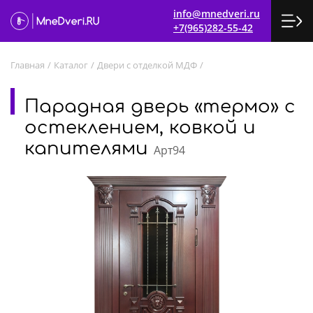
info@mnedveri.ru
+7(965)282-55-42
Главная
/
Каталог
/
Двери с отделкой МДФ
/
Парадная дверь «термо» с
остеклением, ковкой и
капителями
Арт94