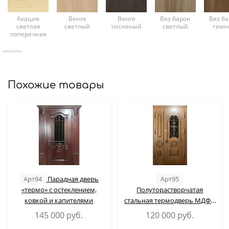
Акация
Венге
Венге
Вяз барон
Вяз б
светлая
светлый
тисненый
светлый
темн
поперечная
Похожие товары
Арт94
Парадная дверь
Арт95
«термо» с остеклением,
Полуторастворчатая
ковкой и капителями
стальная термодверь МДФ с
ковкой и стеклопакетом
145 000
руб.
120 000
руб.