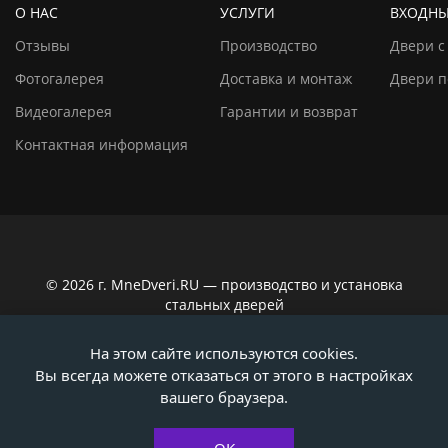
О НАС
УСЛУГИ
ВХОДНЫ
Отзывы
Производство
Двери с
Фотогалерея
Доставка и монтаж
Двери п
Видеогалерея
Гарантии и возврат
Контактная информация
© 2026 г. MneDveri.RU — производство и установка
стальных дверей
Сайт не является публичной офертой по ст. 437
На этом сайте используются cookies.
Гражданского кодекса РФ. Вся информация на сайте,
Вы всегда можете отказаться от этого в настройках
касающаяся технических характеристик, наличия на
складе, стоимости товаров, носит информационно-
вашего браузера.
ознакомительный характер. Актуальную информацию
уточняйте у наших консультантов!