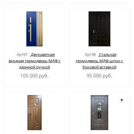
Арт97
Двухцветная
Арт98
Стальная
входная термодверь МДФ с
термодверь МДФ шпон с
длинной ручкой
боковой вставкой
105 000
руб.
95 000
руб.