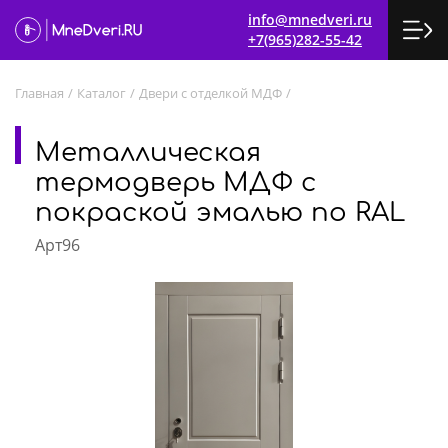
info@mnedveri.ru
+7(965)282-55-42
Главная
/
Каталог
/
Двери с отделкой МДФ
/
Металлическая
термодверь МДФ с
покраской эмалью по RAL
Арт96