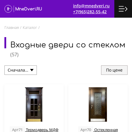
info@mnedveri.ru
+7(965)282-55-42
Главная
/
Каталог
/
Входные двери со стеклом
(
57
)
По цене
Арт71
Термодверь МДФ
Арт70
Остекленная