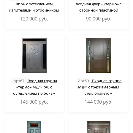
шпон с остеклением,
входная дверь «термо» с
капителями и отбойником
отбойной пластиной
120 000
руб.
90 000
руб.
Арт67
Входная группа
Арт50
Входная группа
«термо» МДФ RAL с
МДФ с трехкамерным
остеклением по бокам
стеклопакетом
145 000
руб.
144 000
руб.