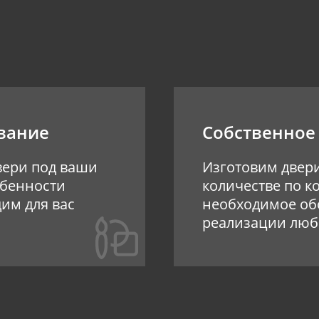
вание
Собственное
вери под ваши
Изготовим двер
обенности
количестве по к
им для вас
необходимое об
реализации люб