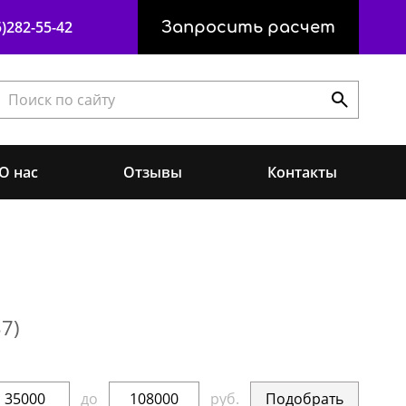
)282-55-42
Запросить расчет
О нас
Отзывы
Контакты
37
)
Подобрать
до
руб.