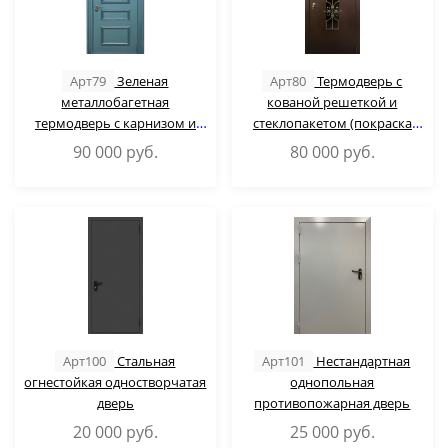
Арт79
Зеленая
Арт80
Термодверь с
металлобагетная
кованой решеткой и
термодверь с карнизом и
стеклопакетом (покраска
кнокером
«антик»)
90 000
руб.
80 000
руб.
Арт100
Стальная
Арт101
Нестандартная
огнестойкая одностворчатая
однопольная
дверь
противопожарная дверь
20 000
руб.
25 000
руб.