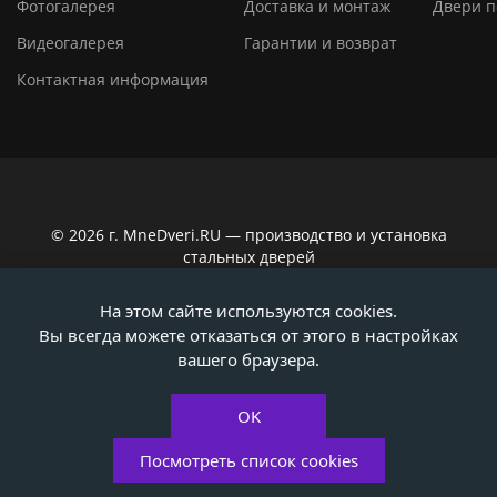
Фотогалерея
Доставка и монтаж
Двери п
Видеогалерея
Гарантии и возврат
Контактная информация
© 2026 г. MneDveri.RU — производство и установка
стальных дверей
Сайт не является публичной офертой по ст. 437
На этом сайте используются cookies.
Гражданского кодекса РФ. Вся информация на сайте,
Вы всегда можете отказаться от этого в настройках
касающаяся технических характеристик, наличия на
складе, стоимости товаров, носит информационно-
вашего браузера.
ознакомительный характер. Актуальную информацию
уточняйте у наших консультантов!
OK
Политика конфиденциальности
Посмотреть список cookies