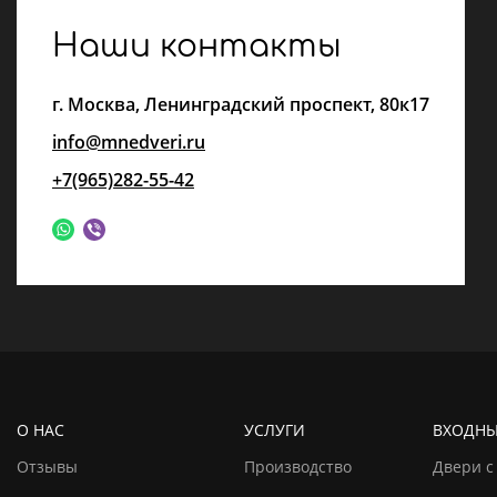
Наши контакты
г.
Москва
,
Ленинградский проспект, 80к17
info@mnedveri.ru
+7(965)282-55-42
О НАС
УСЛУГИ
ВХОДНЫ
Отзывы
Производство
Двери с