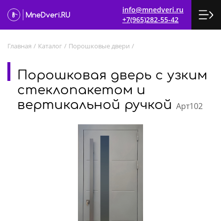
info@mnedveri.ru
+7(965)282-55-42
Главная
/
Каталог
/
Порошковые двери
/
Порошковая дверь с узким
стеклопакетом и
вертикальной ручкой
Арт102