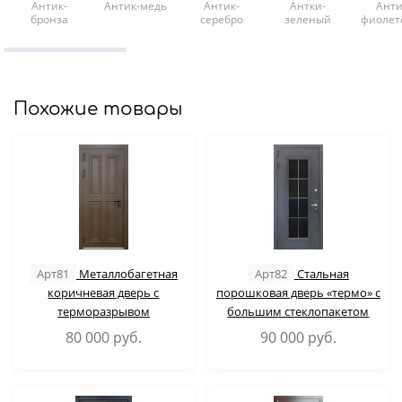
Антик-
Антик-медь
Антик-
Антки-
Анти
бронза
серебро
зеленый
фиолет
Похожие товары
Арт81
Металлобагетная
Арт82
Стальная
коричневая дверь с
порошковая дверь «термо» с
терморазрывом
большим стеклопакетом
80 000
руб.
90 000
руб.