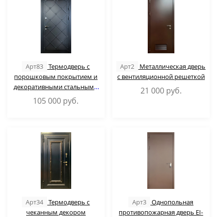
Арт83
Термодверь с
Арт2
Металлическая дверь
порошковым покрытием и
с вентиляционной решеткой
декоративными стальными
21 000
руб.
полосами
105 000
руб.
Арт34
Термодверь с
Арт3
Однопольная
чеканным декором
противопожарная дверь EI-