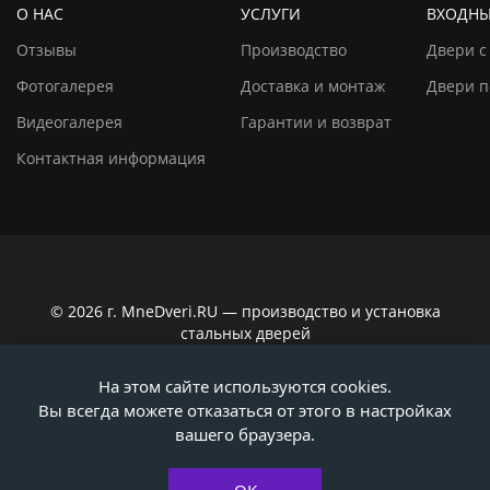
О НАС
УСЛУГИ
ВХОДНЫ
Отзывы
Производство
Двери с
Фотогалерея
Доставка и монтаж
Двери п
Видеогалерея
Гарантии и возврат
Контактная информация
© 2026 г. MneDveri.RU — производство и установка
стальных дверей
Сайт не является публичной офертой по ст. 437
На этом сайте используются cookies.
Гражданского кодекса РФ. Вся информация на сайте,
Вы всегда можете отказаться от этого в настройках
касающаяся технических характеристик, наличия на
складе, стоимости товаров, носит информационно-
вашего браузера.
ознакомительный характер. Актуальную информацию
уточняйте у наших консультантов!