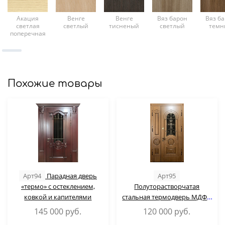
Акация
Венге
Венге
Вяз барон
Вяз б
светлая
светлый
тисненый
светлый
темн
поперечная
Похожие товары
Арт94
Парадная дверь
Арт95
«термо» с остеклением,
Полуторастворчатая
ковкой и капителями
стальная термодверь МДФ с
ковкой и стеклопакетом
145 000
руб.
120 000
руб.