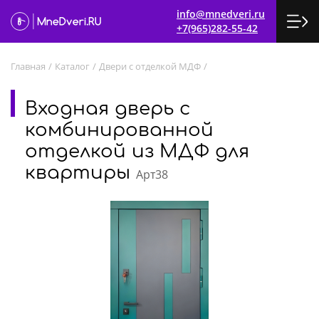
info@mnedveri.ru
+7(965)282-55-42
Главная
/
Каталог
/
Двери с отделкой МДФ
/
Входная дверь с
комбинированной
отделкой из МДФ для
квартиры
Арт38