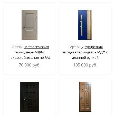
Арт96
Металлическая
Арт97
Двухцветная
термодверь МДФ с
входная термодверь МДФ с
покраской эмалью по RAL
длинной ручкой
70 000
руб.
105 000
руб.