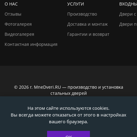
О НАС
УСЛУГИ
ВХОДНЫ
Отзывы
Производство
Двери с
Фотогалерея
Доставка и монтаж
Двери п
Видеогалерея
Гарантии и возврат
Контактная информация
© 2026 г. MneDveri.RU — производство и установка
стальных дверей
Сайт не является публичной офертой по ст. 437
На этом сайте используются cookies.
Гражданского кодекса РФ. Вся информация на сайте,
Вы всегда можете отказаться от этого в настройках
касающаяся технических характеристик, наличия на
складе, стоимости товаров, носит информационно-
вашего браузера.
ознакомительный характер. Актуальную информацию
уточняйте у наших консультантов!