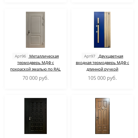
Арт96
Металлическая
Арт97
Двухцветная
термодверь МДФ с
входная термодверь МДФ с
покраской эмалью по RAL
длинной ручкой
70 000
руб.
105 000
руб.