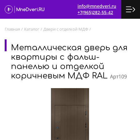
info@mnedveri.ru
+7(965)282-55-42
Главная
/
Каталог
/
Двери с отделкой МДФ
/
Металлическая дверь для
квартиры с фальш-
панелью и отделкой
коричневым МДФ RAL
Арт109