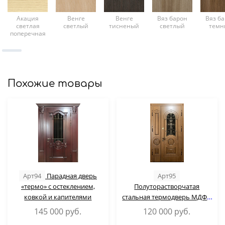
Акация
Венге
Венге
Вяз барон
Вяз б
светлая
светлый
тисненый
светлый
темн
поперечная
Похожие товары
Арт94
Парадная дверь
Арт95
«термо» с остеклением,
Полуторастворчатая
ковкой и капителями
стальная термодверь МДФ с
ковкой и стеклопакетом
145 000
руб.
120 000
руб.