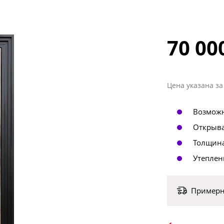
‣ Двери в офис
49 шт.
70 00
Цена указана за
Возможн
Открыва
Толщина
Утеплен
Примерны