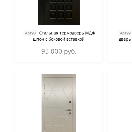
Стальная термодверь МДФ
Арт98
Арт99
шпон с боковой вставкой
дверь
95 000
руб.