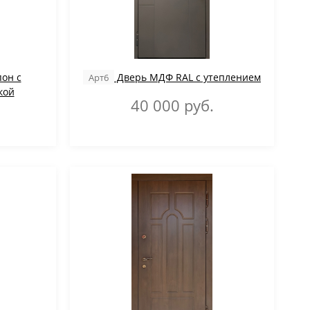
он с
Дверь МДФ RAL с утеплением
Арт6
ой
40 000
руб.