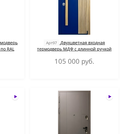
рмодверь
Двухцветная входная
Арт97
 по RAL
термодверь МДФ с длинной ручкой
105 000
руб.