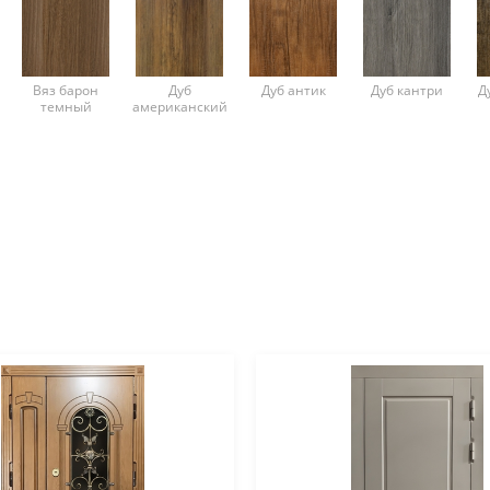
Вяз барон
Дуб
Дуб антик
Дуб кантри
Д
темный
американский