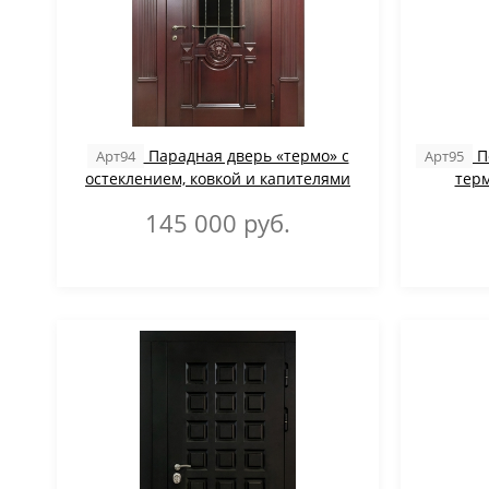
Парадная дверь «термо» с
П
Арт94
Арт95
остеклением, ковкой и капителями
терм
145 000
руб.