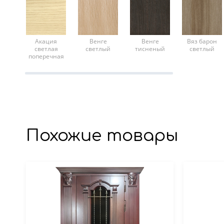
Акация
Венге
Венге
Вяз барон
светлая
светлый
тисненый
светлый
поперечная
Похожие товары