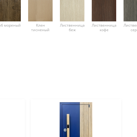
уб мореный
Клен
Лиственница
Лиственница
Листве
тисненый
беж
кофе
сер