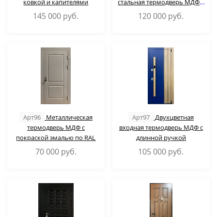
ковкой и капителями
стальная термодверь МДФ с
ковкой и стеклопакетом
145 000
руб.
120 000
руб.
Арт96
Металлическая
Арт97
Двухцветная
термодверь МДФ с
входная термодверь МДФ с
покраской эмалью по RAL
длинной ручкой
70 000
руб.
105 000
руб.