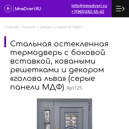
info@mnedveri.ru
+7(965)282-55-42
Главная
/
Каталог
/
Двери с отделкой МДФ
/
Стальная остекленная
термодверь с боковой
вставкой, коваными
решетками и декором
«голова льва» (серые
панели МДФ)
Арт125