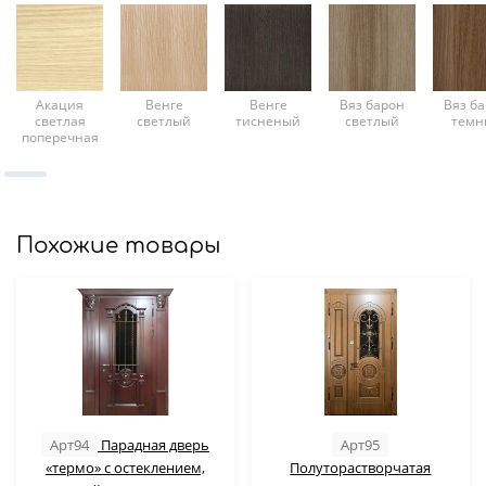
Акация
Венге
Венге
Вяз барон
Вяз б
светлая
светлый
тисненый
светлый
темн
поперечная
Похожие товары
Арт94
Парадная дверь
Арт95
«термо» с остеклением,
Полуторастворчатая