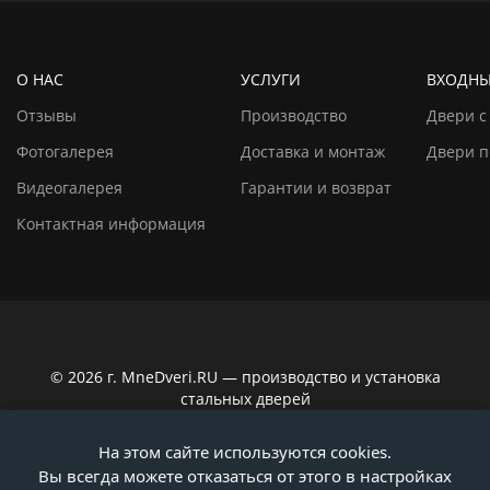
О НАС
УСЛУГИ
ВХОДНЫ
Отзывы
Производство
Двери с
Фотогалерея
Доставка и монтаж
Двери п
Видеогалерея
Гарантии и возврат
Контактная информация
© 2026 г. MneDveri.RU — производство и установка
стальных дверей
Сайт не является публичной офертой по ст. 437
На этом сайте используются cookies.
Гражданского кодекса РФ. Вся информация на сайте,
Вы всегда можете отказаться от этого в настройках
касающаяся технических характеристик, наличия на