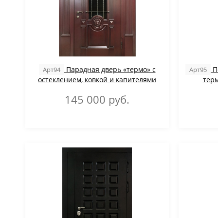
Парадная дверь «термо» с
П
Арт94
Арт95
остеклением, ковкой и капителями
терм
145 000
руб.