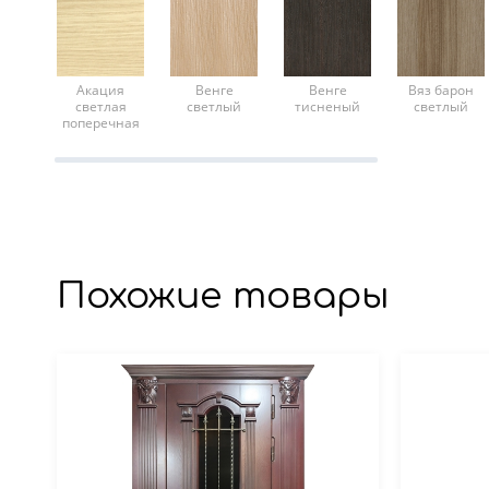
Акация
Венге
Венге
Вяз барон
светлая
светлый
тисненый
светлый
поперечная
Похожие товары