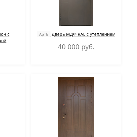
он с
Дверь МДФ RAL с утеплением
Арт6
ой
40 000
руб.