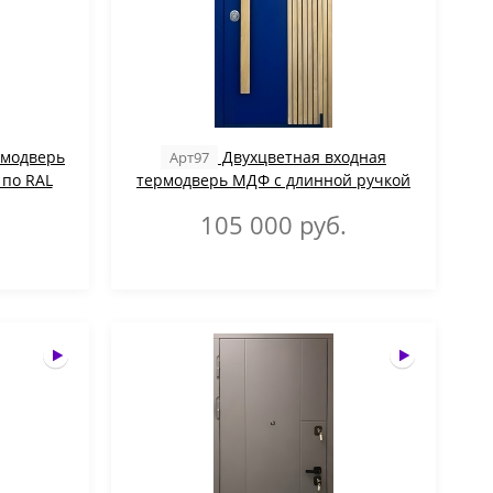
рмодверь
Двухцветная входная
Арт97
 по RAL
термодверь МДФ с длинной ручкой
105 000
руб.