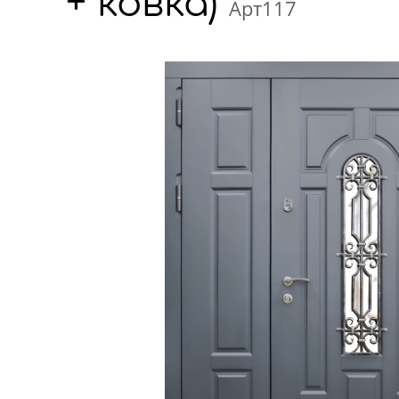
+ ковка)
Арт117