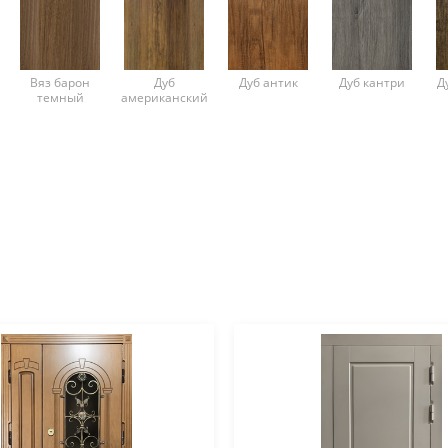
Вяз барон
Дуб
Дуб антик
Дуб кантри
Д
темный
американский