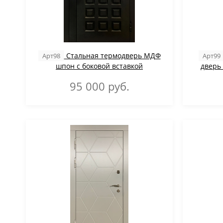
Стальная термодверь МДФ
Арт98
Арт99
шпон с боковой вставкой
дверь
95 000
руб.