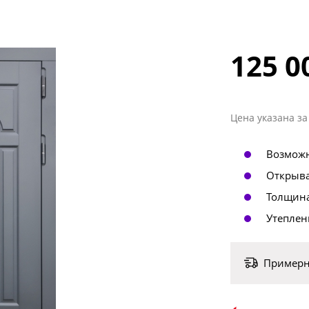
‣ Двери в офис
49 шт.
125 0
Цена указана за
Возможн
Открыва
Толщина
Утеплен
Примерны