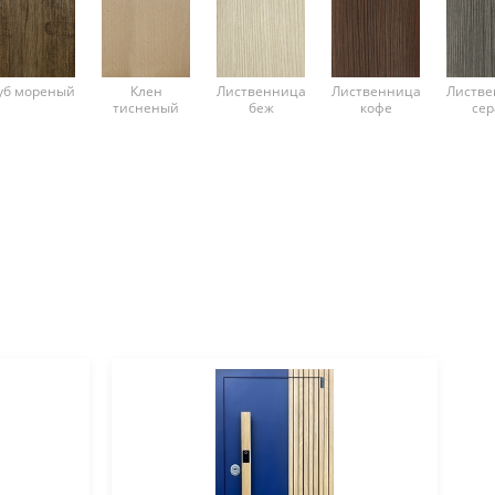
уб мореный
Клен
Лиственница
Лиственница
Листве
тисненый
беж
кофе
сер