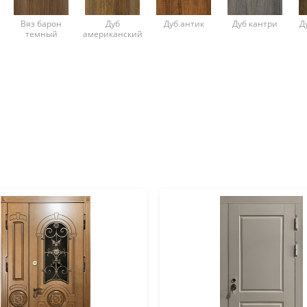
Вяз барон
Дуб
Дуб антик
Дуб кантри
Д
темный
американский