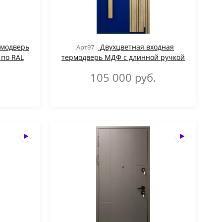
рмодверь
Двухцветная входная
Арт97
 по RAL
термодверь МДФ с длинной ручкой
105 000
руб.