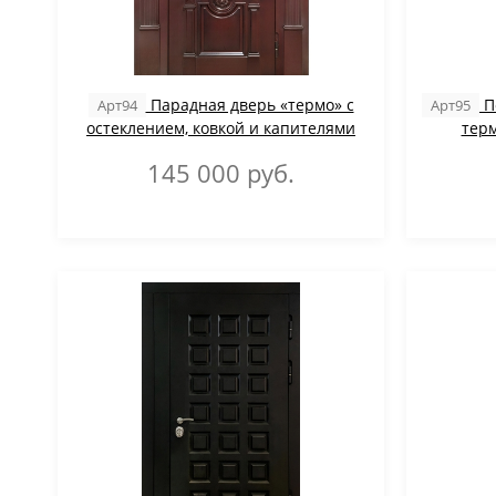
Парадная дверь «термо» с
П
Арт94
Арт95
остеклением, ковкой и капителями
терм
145 000
руб.