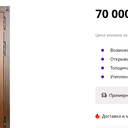
‣ Двери в офис
70 00
49 шт.
Цена указана за
Возможн
Открыва
Толщина
Утеплен
Примерны
Доставка и 