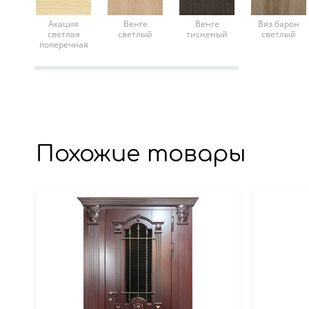
Акация
Венге
Венге
Вяз барон
светлая
светлый
тисненый
светлый
поперечная
Похожие товары