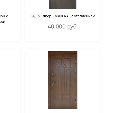
он с
Дверь МДФ RAL с утеплением
Арт6
ой
40 000
руб.